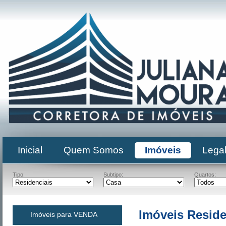
Inicial
Quem Somos
Imóveis
Legal
Imóveis Reside
Imóveis para VENDA