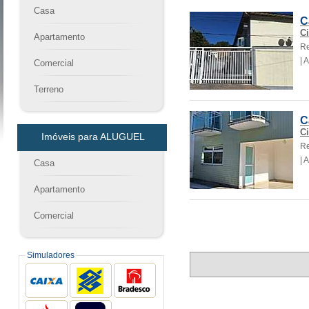
Casa
C
Ci
Apartamento
Re
| 
Comercial
Terreno
C
Ci
Imóveis para ALUGUEL
Re
| 
Casa
Apartamento
Comercial
Simuladores